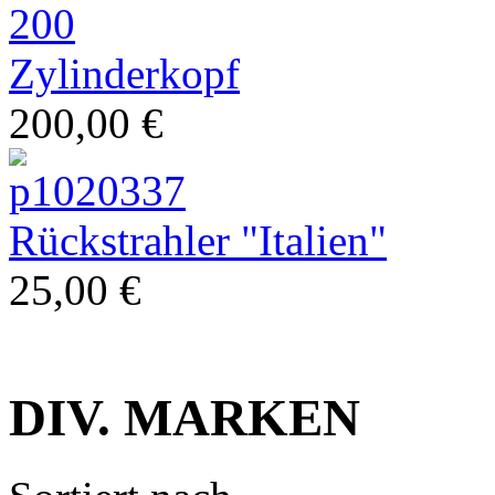
Zylinderkopf
200,00 €
Restauration
Rückstrahler "Italien"
25,00 €
DIV. MARKEN
klassische Vespa