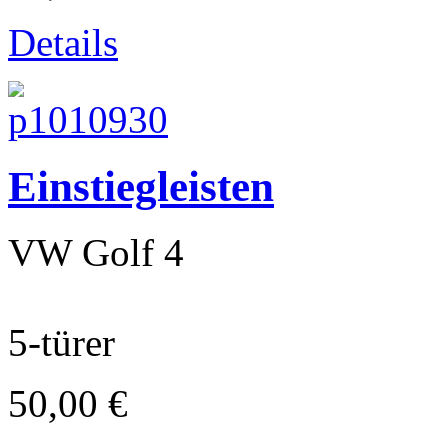
Details
Lambretta
Einstiegleisten
VW Golf 4
5-türer
50,00 €
Piaggio