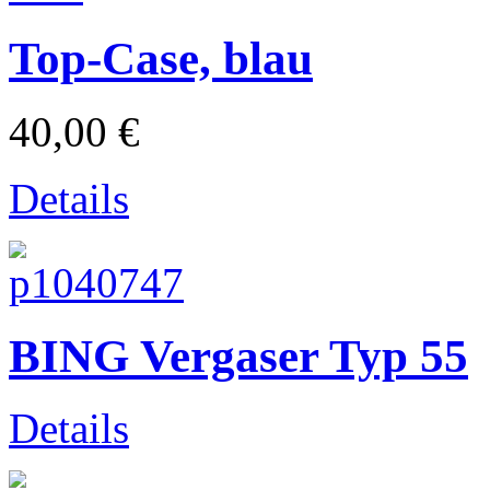
Top-Case, blau
40,00 €
Gilera
Details
BING Vergaser Typ 55
Details
Beta