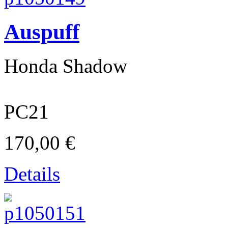
Auspuff
Honda Shadow
historische & klassische Zweiräder
PC21
170,00 €
Details
Motorrad-Reifen / Moped-Reifen / Roller-Reifen / PKW-Reifen