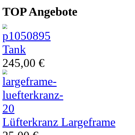
TOP Angebote
Restauration
Tank
245,00 €
Lüfterkranz Largeframe
klassische Vespa