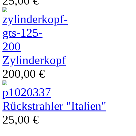
25,00 €
Zylinderkopf
200,00 €
moderne Vespa
Rückstrahler "Italien"
25,00 €