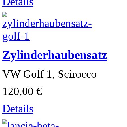
Details
Zylinderhaubensatz
VW Golf 1, Scirocco
Puch
120,00 €
Details