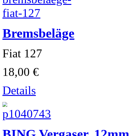
Bremsbeläge
Lambretta
Fiat 127
18,00 €
Details
Piaggio
BING Vergaser, 12mm