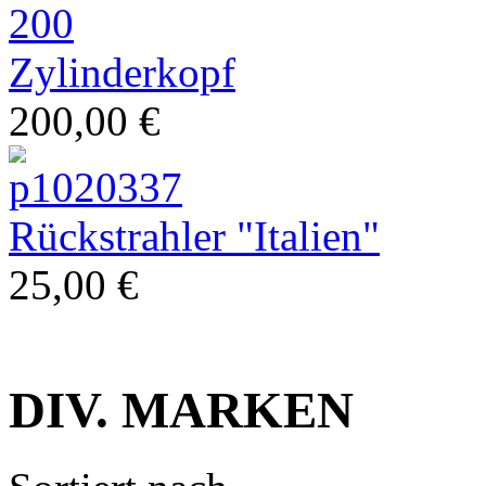
Zylinderkopf
200,00 €
Restauration
Rückstrahler "Italien"
25,00 €
DIV. MARKEN
klassische Vespa