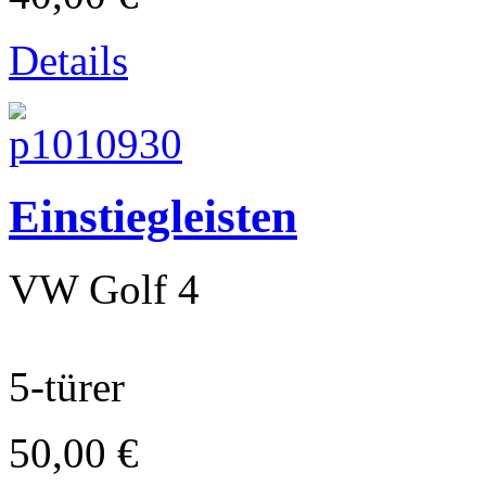
Details
Einstiegleisten
VW Golf 4
Laverda
5-türer
50,00 €