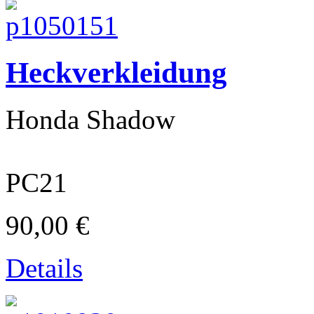
Heckverkleidung
Cagiva
Honda Shadow
PC21
90,00 €
Details
Moto Guzzi